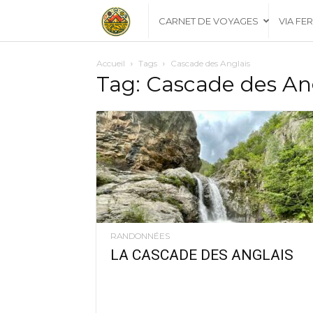
Les
CARNET DE VOYAGES
VIA FE
Explorateurs
Accueil
Tags
Cascade des Anglais
Tag: Cascade des An
Catalans
RANDONNÉES
LA CASCADE DES ANGLAIS