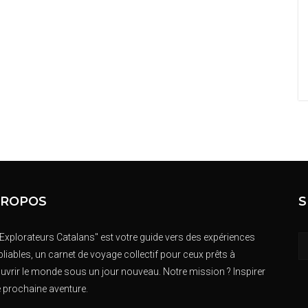
PROPOS
S
 Explorateurs Catalans" est votre guide vers des expériences
liables, un carnet de voyage collectif pour ceux prêts à
uvrir le monde sous un jour nouveau. Notre mission ? Inspirer
e prochaine aventure.