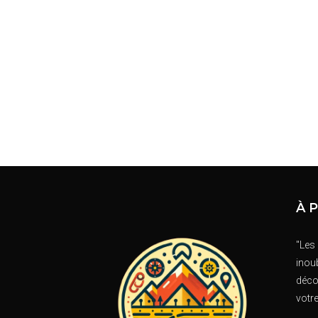
À 
"Les
inoub
déco
votr