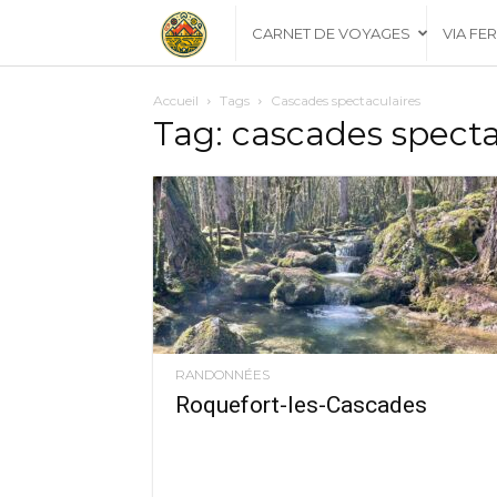
Les
CARNET DE VOYAGES
VIA FE
Explorateurs
Accueil
Tags
Cascades spectaculaires
Tag: cascades specta
Catalans
RANDONNÉES
Roquefort-les-Cascades