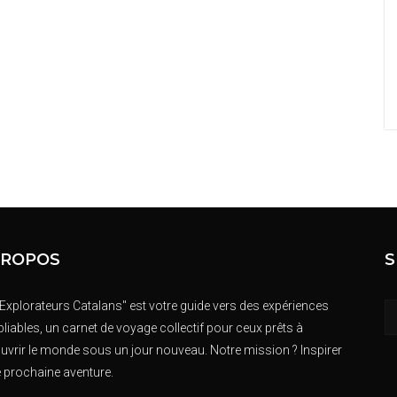
PROPOS
S
 Explorateurs Catalans" est votre guide vers des expériences
liables, un carnet de voyage collectif pour ceux prêts à
uvrir le monde sous un jour nouveau. Notre mission ? Inspirer
e prochaine aventure.