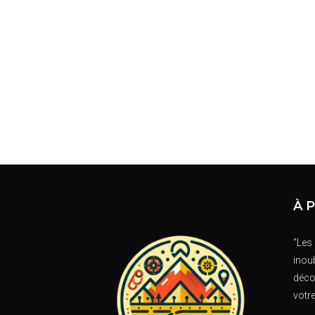
À 
"Les
inoub
déco
votr