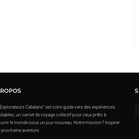
PROPOS
S
 Explorateurs Catalans" est votre guide vers des expériences
liables, un carnet de voyage collectif pour ceux prêts à
uvrir le monde sous un jour nouveau. Notre mission ? Inspirer
e prochaine aventure.