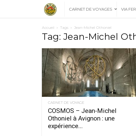
Les
CARNET DE VOYAGES
VIA FE
Explorateurs
Accueil
Tags
Jean-Michel Othoniel
Tag: Jean-Michel Ot
Catalans
CARNET DE VOYAGE
COSMOS – Jean-Michel
Othoniel à Avignon : une
expérience...