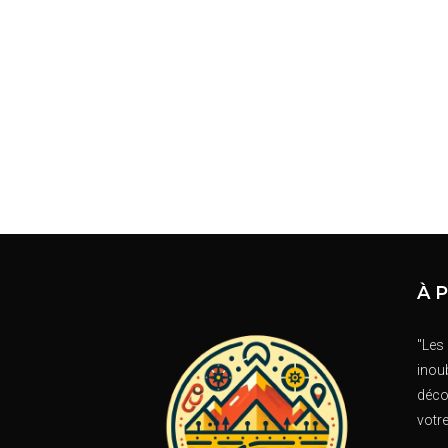
À 
"Les
inoub
déco
votr