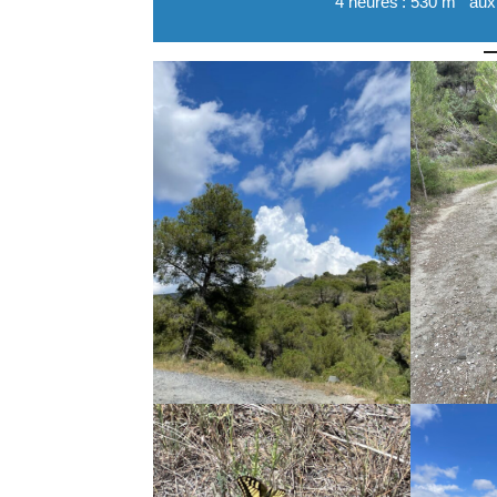
4 heures
: 530 m
aux