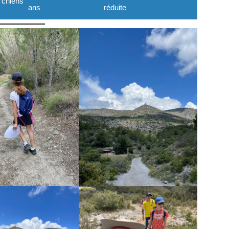
 chiens
ans
réduite