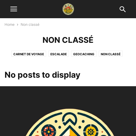
Home
Non classé
NON CLASSÉ
CARNET DE VOYAGE
ESCALADE
GEOCACHING
NON CLASSÉ
RANDONNÉES
TESTPRODUIT
VIA FERRATA
No posts to display