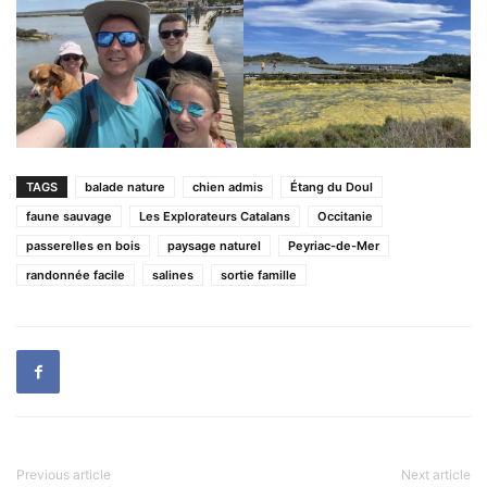
TAGS
balade nature
chien admis
Étang du Doul
faune sauvage
Les Explorateurs Catalans
Occitanie
passerelles en bois
paysage naturel
Peyriac-de-Mer
randonnée facile
salines
sortie famille
Previous article
Next article