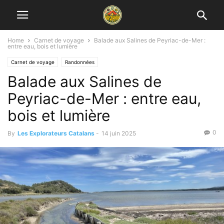
Home
Carnet de voyage
Balade aux Salines de Peyriac-de-Mer :
entre eau, bois et lumière
Carnet de voyage
Randonnées
Balade aux Salines de
Peyriac-de-Mer : entre eau,
bois et lumière
0
By
Les Explorateurs Catalans
-
14 juin 2025